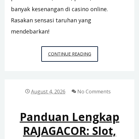
banyak kesenangan di casino online.
Rasakan sensasi taruhan yang
mendebarkan!
DHLTOTO:
CONTINUE READING
KEBERUNTUNGAN
ANDA
DI
DUNIA
August 4, 2026
No Comments
CASINO
ONLINE
Panduan Lengkap
RAJAGACOR: Slot,