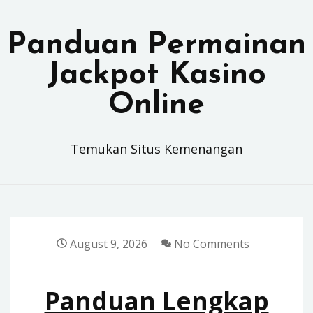
Skip
to
Panduan Permainan
content
Jackpot Kasino
Online
Temukan Situs Kemenangan
August 9, 2026
No Comments
Panduan Lengkap