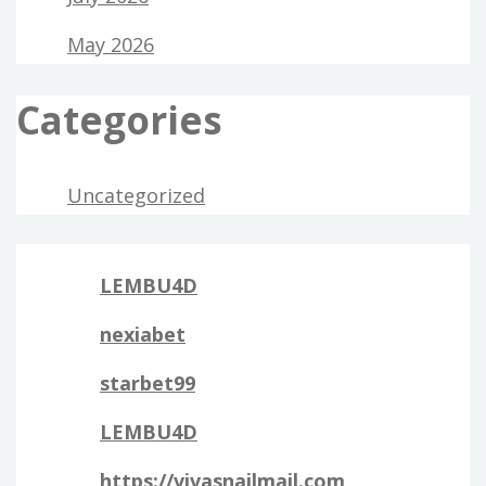
May 2026
Categories
Uncategorized
LEMBU4D
nexiabet
starbet99
LEMBU4D
https://vivasnailmail.com