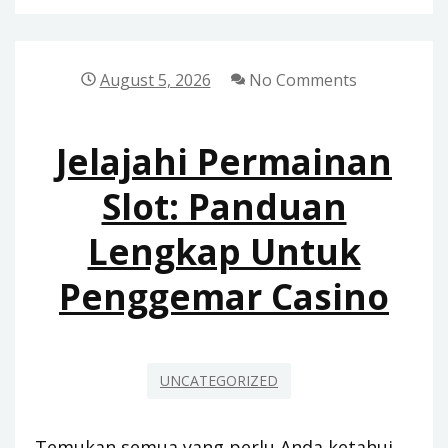
DI
TEXAS88:
PANDUAN
August 5, 2026
No Comments
LENGKAP
KASINO
Jelajahi Permainan
ONLINE
Slot: Panduan
Lengkap Untuk
Penggemar Casino
UNCATEGORIZED
Temukan semua yang perlu Anda ketahui