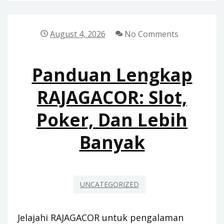
RAJAGACOR:
SLOT,
POKER,
August 4, 2026
No Comments
DAN
LIVE
Panduan Lengkap
CASINO
RAJAGACOR: Slot,
Poker, Dan Lebih
Banyak
UNCATEGORIZED
Jelajahi RAJAGACOR untuk pengalaman