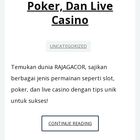
Poker, Dan Live
Casino
UNCATEGORIZED
Temukan dunia RAJAGACOR, sajikan
berbagai jenis permainan seperti slot,
poker, dan live casino dengan tips unik
untuk sukses!
PANDUAN
CONTINUE READING
LENGKAP