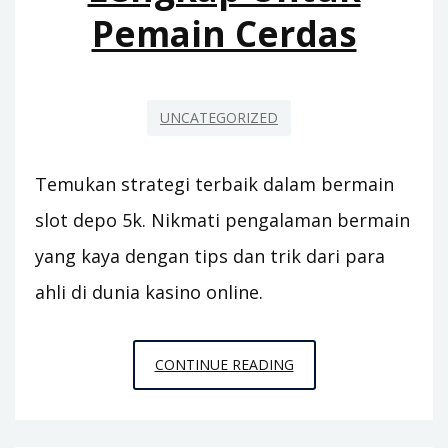
Pemain Cerdas
UNCATEGORIZED
Temukan strategi terbaik dalam bermain
slot depo 5k. Nikmati pengalaman bermain
yang kaya dengan tips dan trik dari para
ahli di dunia kasino online.
BERMAIN
CONTINUE READING
SLOT
DEPO
5K: