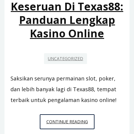
Keseruan Di Texas88:
Panduan Lengkap
Kasino Online
UNCATEGORIZED
Saksikan serunya permainan slot, poker,
dan lebih banyak lagi di Texas88, tempat
terbaik untuk pengalaman kasino online!
MENEMUKAN
CONTINUE READING
KESERUAN