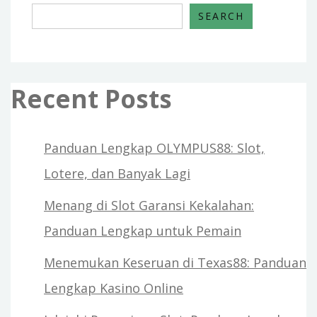
SEARCH
Recent Posts
Panduan Lengkap OLYMPUS88: Slot,
Lotere, dan Banyak Lagi
Menang di Slot Garansi Kekalahan:
Panduan Lengkap untuk Pemain
Menemukan Keseruan di Texas88: Panduan
Lengkap Kasino Online