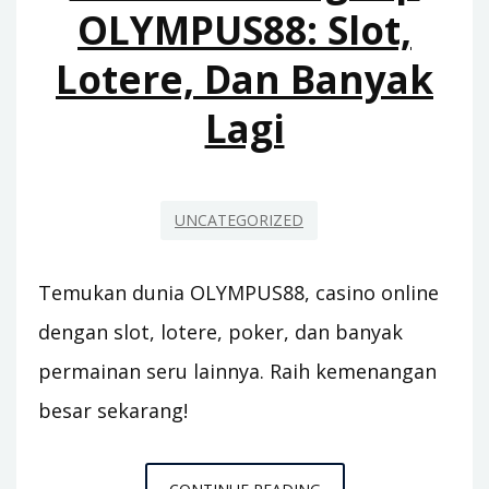
OLYMPUS88: Slot,
Lotere, Dan Banyak
Lagi
UNCATEGORIZED
Temukan dunia OLYMPUS88, casino online
dengan slot, lotere, poker, dan banyak
permainan seru lainnya. Raih kemenangan
besar sekarang!
PANDUAN