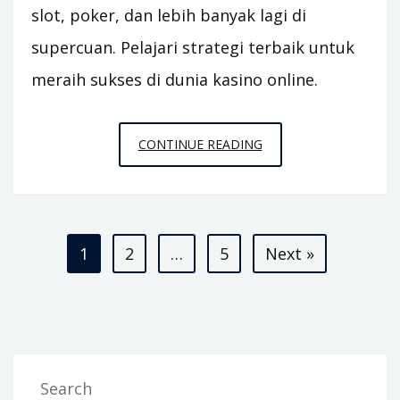
slot, poker, dan lebih banyak lagi di
supercuan. Pelajari strategi terbaik untuk
meraih sukses di dunia kasino online.
MENANGKAN
CONTINUE READING
BANYAK
DI
SUPERCUAN:
Posts
PANDUAN
1
2
…
5
Next »
LENGKAP
pagination
ONLINE
CASINO
Search