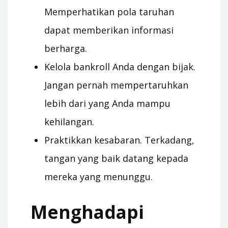
Memperhatikan pola taruhan
dapat memberikan informasi
berharga.
Kelola bankroll Anda dengan bijak.
Jangan pernah mempertaruhkan
lebih dari yang Anda mampu
kehilangan.
Praktikkan kesabaran. Terkadang,
tangan yang baik datang kepada
mereka yang menunggu.
Menghadapi