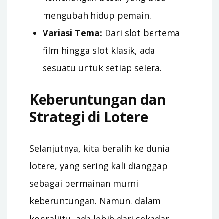
mengubah hidup pemain.
Variasi Tema:
Dari slot bertema
film hingga slot klasik, ada
sesuatu untuk setiap selera.
Keberuntungan dan
Strategi di Lotere
Selanjutnya, kita beralih ke dunia
lotere, yang sering kali dianggap
sebagai permainan murni
keberuntungan. Namun, dalam
kopraljitu, ada lebih dari sekadar