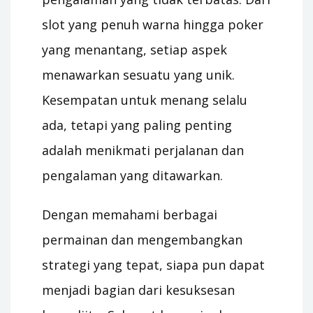
slot yang penuh warna hingga poker
yang menantang, setiap aspek
menawarkan sesuatu yang unik.
Kesempatan untuk menang selalu
ada, tetapi yang paling penting
adalah menikmati perjalanan dan
pengalaman yang ditawarkan.
Dengan memahami berbagai
permainan dan mengembangkan
strategi yang tepat, siapa pun dapat
menjadi bagian dari kesuksesan