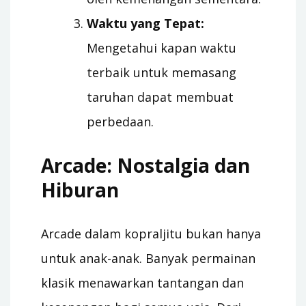
Waktu yang Tepat:
Mengetahui kapan waktu
terbaik untuk memasang
taruhan dapat membuat
perbedaan.
Arcade: Nostalgia dan
Hiburan
Arcade dalam kopraljitu bukan hanya
untuk anak-anak. Banyak permainan
klasik menawarkan tantangan dan