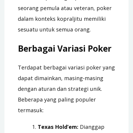
seorang pemula atau veteran, poker
dalam konteks kopraljitu memiliki
sesuatu untuk semua orang.
Berbagai Variasi Poker
Terdapat berbagai variasi poker yang
dapat dimainkan, masing-masing
dengan aturan dan strategi unik.
Beberapa yang paling populer
termasuk:
Texas Hold’em:
Dianggap