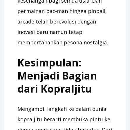
kesenangan bagi semua usia. Dari
permainan pac-man hingga pinball,
arcade telah berevolusi dengan
inovasi baru namun tetap
mempertahankan pesona nostalgia.
Kesimpulan:
Menjadi Bagian
dari Kopraljitu
Mengambil langkah ke dalam dunia
kopraljitu berarti membuka pintu ke
pengalaman yang tidak terbatas. Dari