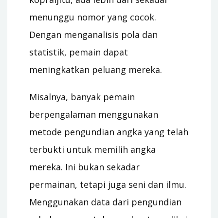
menunggu nomor yang cocok.
Dengan menganalisis pola dan
statistik, pemain dapat
meningkatkan peluang mereka.
Misalnya, banyak pemain
berpengalaman menggunakan
metode pengundian angka yang telah
terbukti untuk memilih angka
mereka. Ini bukan sekadar
permainan, tetapi juga seni dan ilmu.
Menggunakan data dari pengundian