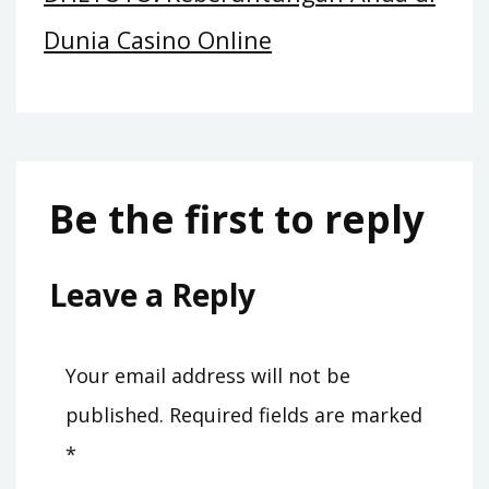
Dunia Casino Online
Be the first to reply
Leave a Reply
Your email address will not be
published.
Required fields are marked
*