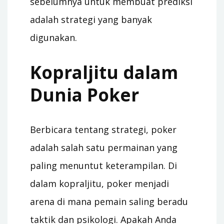
sebelumnya untuk membuat prediksi
adalah strategi yang banyak
digunakan.
Kopraljitu dalam
Dunia Poker
Berbicara tentang strategi, poker
adalah salah satu permainan yang
paling menuntut keterampilan. Di
dalam kopraljitu, poker menjadi
arena di mana pemain saling beradu
taktik dan psikologi. Apakah Anda