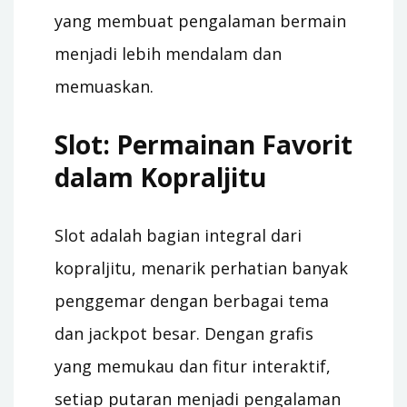
yang membuat pengalaman bermain
menjadi lebih mendalam dan
memuaskan.
Slot: Permainan Favorit
dalam Kopraljitu
Slot adalah bagian integral dari
kopraljitu, menarik perhatian banyak
penggemar dengan berbagai tema
dan jackpot besar. Dengan grafis
yang memukau dan fitur interaktif,
setiap putaran menjadi pengalaman