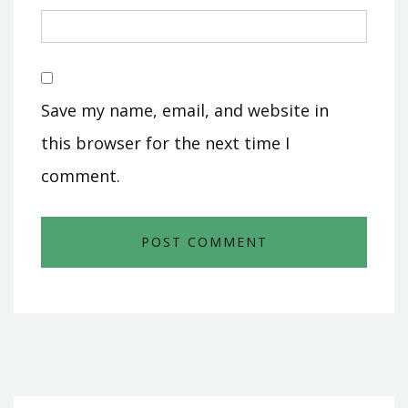
Save my name, email, and website in
this browser for the next time I
comment.