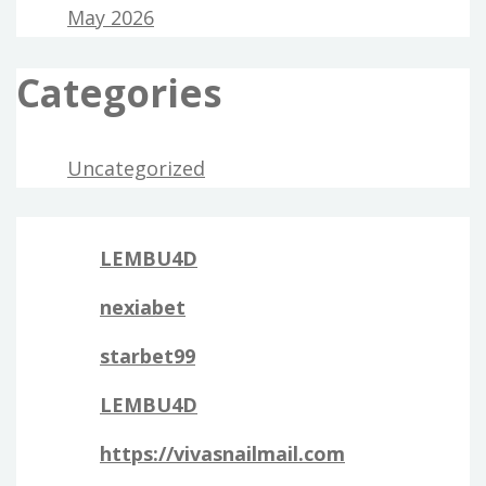
May 2026
Categories
Uncategorized
LEMBU4D
nexiabet
starbet99
LEMBU4D
https://vivasnailmail.com