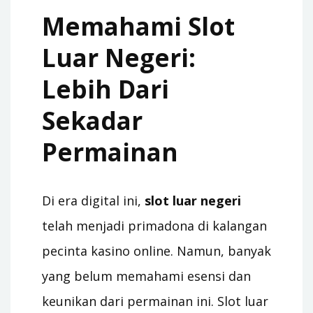
Memahami Slot
Luar Negeri:
Lebih Dari
Sekadar
Permainan
Di era digital ini,
slot luar negeri
telah menjadi primadona di kalangan
pecinta kasino online. Namun, banyak
yang belum memahami esensi dan
keunikan dari permainan ini. Slot luar