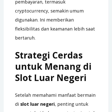
pembayaran, termasuk
cryptocurrency, semakin umum
digunakan. Ini memberikan
fleksibilitas dan keamanan lebih saat
bertaruh.
Strategi Cerdas
untuk Menang di
Slot Luar Negeri
Setelah memahami manfaat bermain
di
slot luar negeri
, penting untuk