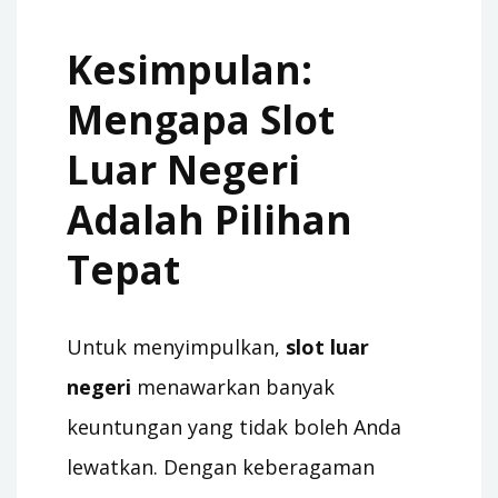
Kesimpulan:
Mengapa Slot
Luar Negeri
Adalah Pilihan
Tepat
Untuk menyimpulkan,
slot luar
negeri
menawarkan banyak
keuntungan yang tidak boleh Anda
lewatkan. Dengan keberagaman