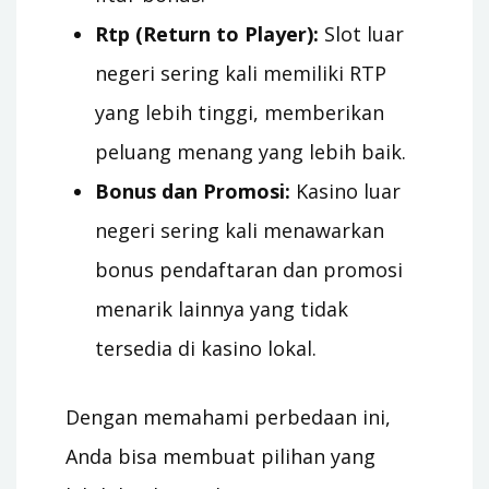
Rtp (Return to Player):
Slot luar
negeri sering kali memiliki RTP
yang lebih tinggi, memberikan
peluang menang yang lebih baik.
Bonus dan Promosi:
Kasino luar
negeri sering kali menawarkan
bonus pendaftaran dan promosi
menarik lainnya yang tidak
tersedia di kasino lokal.
Dengan memahami perbedaan ini,
Anda bisa membuat pilihan yang