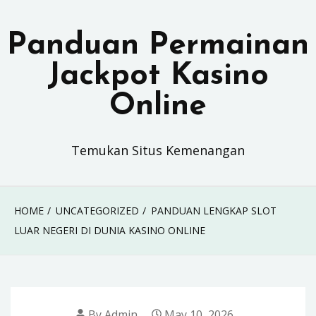
Skip
to
Panduan Permainan
content
Jackpot Kasino
Online
Temukan Situs Kemenangan
HOME
UNCATEGORIZED
PANDUAN LENGKAP SLOT
LUAR NEGERI DI DUNIA KASINO ONLINE
By
Admin
May 10, 2026