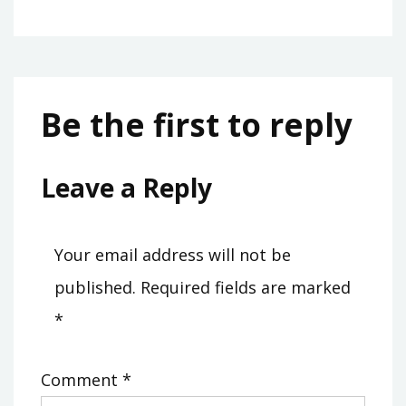
Be the first to reply
Leave a Reply
Your email address will not be
published.
Required fields are marked
*
Comment
*