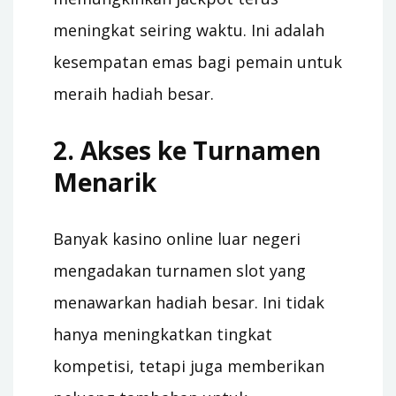
meningkat seiring waktu. Ini adalah
kesempatan emas bagi pemain untuk
meraih hadiah besar.
2. Akses ke Turnamen
Menarik
Banyak kasino online luar negeri
mengadakan turnamen slot yang
menawarkan hadiah besar. Ini tidak
hanya meningkatkan tingkat
kompetisi, tetapi juga memberikan