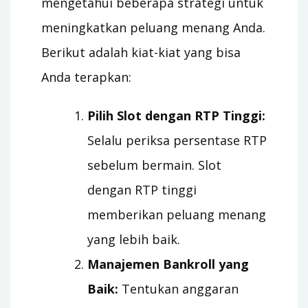
mengetahui beberapa strategi untuk
meningkatkan peluang menang Anda.
Berikut adalah kiat-kiat yang bisa
Anda terapkan:
Pilih Slot dengan RTP Tinggi:
Selalu periksa persentase RTP
sebelum bermain. Slot
dengan RTP tinggi
memberikan peluang menang
yang lebih baik.
Manajemen Bankroll yang
Baik:
Tentukan anggaran