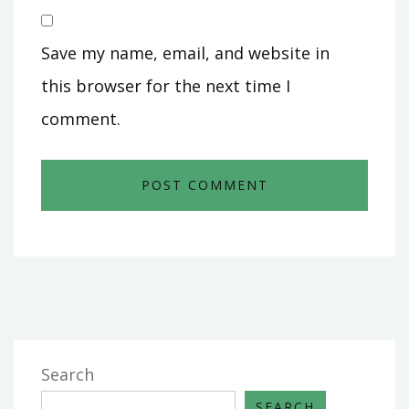
Save my name, email, and website in
this browser for the next time I
comment.
Search
SEARCH